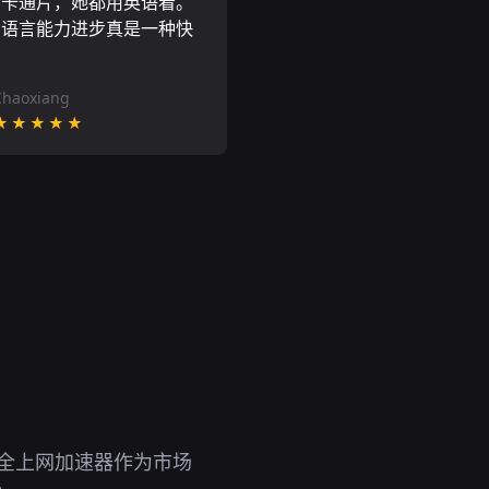
尼卡通片，她都用英语看。
的语言能力进步真是一种快
Chaoxiang
★★★★★
安全上网加速器作为市场